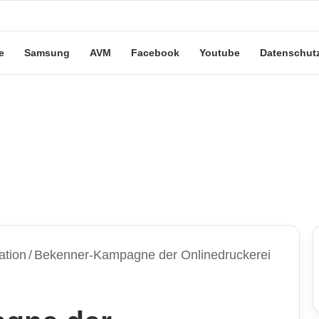
eute“-Tarife: Marketing-Trick oder echte Vorteile?
e
Samsung
AVM
Facebook
Youtube
Datenschut
ation
/
Bekenner-Kampagne der Onlinedruckerei