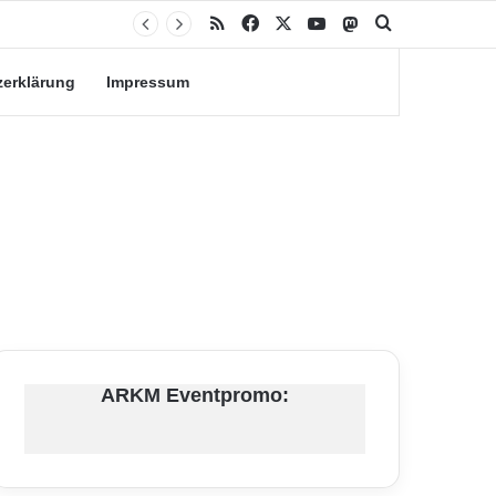
RSS
Facebook
X
YouTube
Mastodon
Suche nach
zerklärung
Impressum
ARKM Eventpromo: