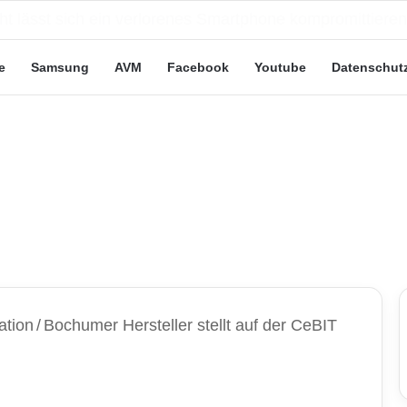
eute“-Tarife: Marketing-Trick oder echte Vorteile?
e
Samsung
AVM
Facebook
Youtube
Datenschut
ation
/
Bochumer Hersteller stellt auf der CeBIT