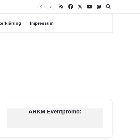
RSS
Facebook
X
YouTube
Mastodon
Suche nach
zerklärung
Impressum
ARKM Eventpromo: