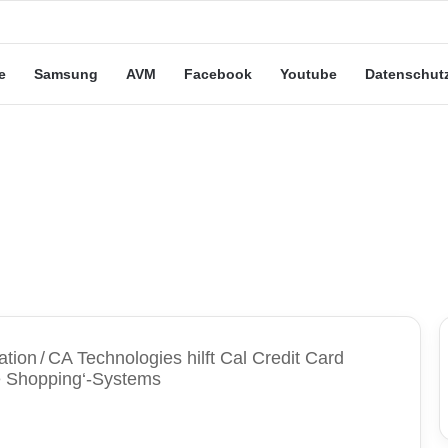
eute“-Tarife: Marketing-Trick oder echte Vorteile?
e
Samsung
AVM
Facebook
Youtube
Datenschut
ation
/
CA Technologies hilft Cal Credit Card
e Shopping‘-Systems