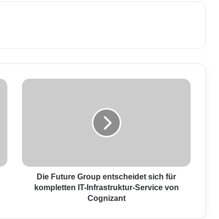
D
i
e
F
u
t
u
r
e
G
Die Future Group entscheidet sich für
r
kompletten IT-Infrastruktur-Service von
o
Cognizant
u
p