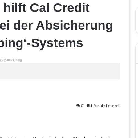
ilft Cal Credit
i der Absicherung
pping‘-Systems
RKM.marketing
0
1 Minute Lesezeit