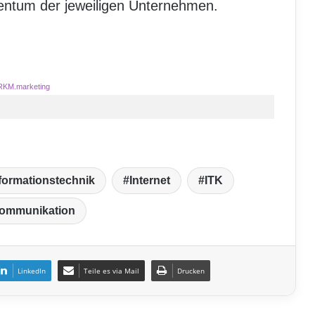
entum der jeweiligen Unternehmen.
RKM.marketing
formationstechnik
Internet
ITK
kommunikation
LinkedIn
Teile es via Mail
Drucken