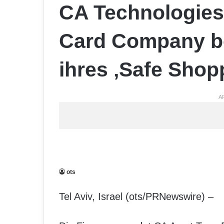
CA Technologies h
Card Company be
ihres ‚Safe Sho
A
ots
Tel Aviv, Israel (ots/PRNewswire) –