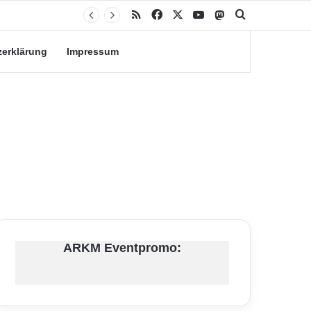
RSS
Facebook
X
YouTube
Mastodon
Suche nach
zerklärung
Impressum
ARKM Eventpromo: