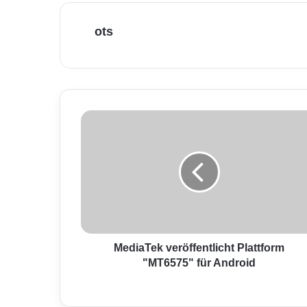
ots
M
e
d
i
a
T
e
k
v
e
MediaTek veröffentlicht Plattform
r
"MT6575" für Android
ö
f
f