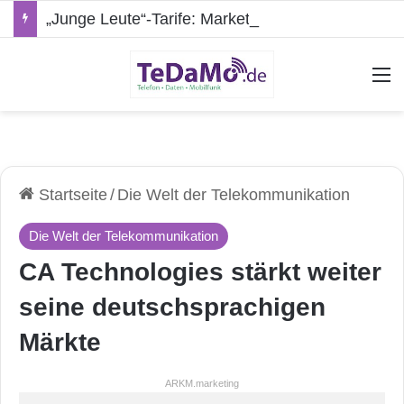
„Junge Leute“-Tarife: Marketing-Trick oder echte Vorteile?
A
Startseite
/
Die Welt der Telekommunikation
Die Welt der Telekommunikation
CA Technologies stärkt weiter
seine deutschsprachigen
Märkte
ARKM.marketing