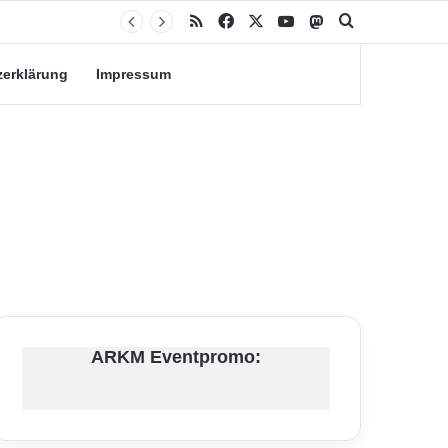
RSS
Facebook
X
YouTube
Mastodon
Suche nach
zerklärung
Impressum
ARKM Eventpromo: