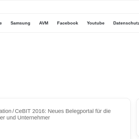
e Leute“-Tarife: Marketing-Trick oder echte Vorteile?
e
Samsung
AVM
Facebook
Youtube
Datenschut
ation
/
CeBIT 2016: Neues Belegportal für die
ter und Unternehmer