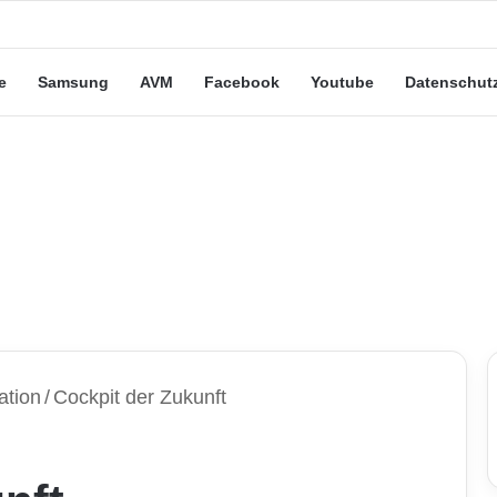
eute“-Tarife: Marketing-Trick oder echte Vorteile?
e
Samsung
AVM
Facebook
Youtube
Datenschut
ation
/
Cockpit der Zukunft