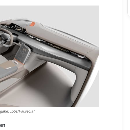
gabe: „obs/Faurecia“
en