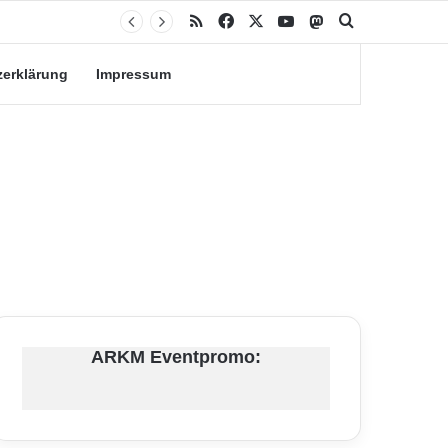
RSS
Facebook
X
YouTube
Mastodon
Suche nach
zerklärung
Impressum
ARKM Eventpromo: