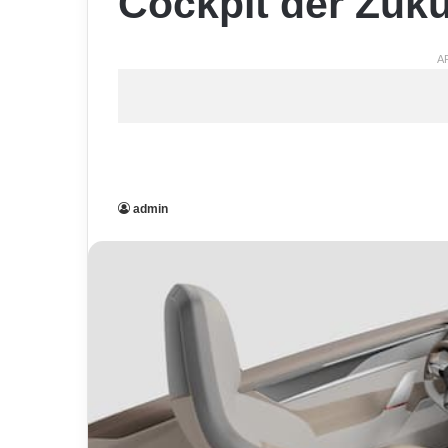
Cockpit der Zuku
A
admin