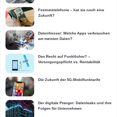
Kategorisierungsdienst, der zuverlässig vor
Festnetztelefonie – hat sie noch eine
Zukunft?
Spam- und Phishing-E-Mails schützt,
potenziell gefährliche E-Mails erkennt und
Datenfresser: Welche Apps verbrauchen
darüber hinaus zwischen individuellen
am meisten Daten?
Nachrichten und jeglicher Art von Massen-E-
Mails unterscheidet. Zusätzlich bietet
Das Recht auf Funklöcher? –
eXpurgate umfangreiche Virenschutzoptionen
Versorgungspflicht vs. Rentabilität
und eine leistungsfähige E-Mail-Firewall.
Die Zukunft der 5G-Mobilfunktarife
Mehr als 45.000 Unternehmen jeder Größe
nutzen den eXpurgate Dienst. Täglich werden
Der digitale Pranger: Datenleaks und ihre
über 1 Milliarde E-Mails von eXpurgate geprüft
Folgen für Unternehmen
und kategorisiert. Zu den Kunden gehören