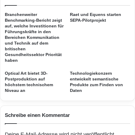
a
i
Bereichen Anti-Spam, Anti-Virus und E-Mail-
l
s
Branchenweiter
Raet und Equens starten
Archivierung auch in Zukunft die Einhaltung
i
k
Benchmarking-Bericht zeigt
SEPA-Pilotprojekt
s
u
auf, welche Investitionen für
der strengen deutschen
i
t
Führungskräfte in den
e
i
Datenschutzgesetzgebung. Im Mittelpunkt der
Bereichen Kommunikation
r
und Technik auf dem
e
Tätigkeit von eleven steht auch zukünftig die
britischen
u
r
Gesundheitssektor Priorität
n
t
innovative E-Mail-Sicherheitstechnologie
haben
g
a
eXpurgate, die ebenso kontinuierlich weiter
f
k
Optical Art bietet 3D-
Technologiekonzern
ü
t
entwickelt wird wie die auf ihr basierenden
Postproduktion auf
entwickelt semantische
r
u
höchstem technischem
Produkte zum Finden von
e
e
Lösungen und
Produkte
.
Niveau an
Daten
i
l
n
l
e
„Ich freue mich darauf, Commtouch als CTO
e
s
T
Schreibe einen Kommentar
zu unterstützen und die bestehenden
i
r
c
e
Ressourcen und vor allem das Talent der
h
n
Deine E-Mail-Adresse wird nicht veröffentlicht.