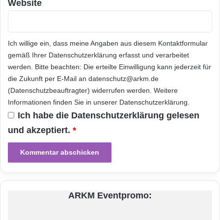
i
Website
l
„elevens bewährte Cloud-basierte Technologie
n
eröffnet Commtouch die Chance, den Start
e
h
Ich willige ein, dass meine Angaben aus diesem Kontaktformular
einer Security-as-a-Service-Lösung für den
m
gemäß Ihrer
Datenschutzerklärung
erfasst und verarbeitet
OEM-Markt erheblich zu beschleunigen“, so
e
werden. Bitte beachten: Die erteilte Einwilligung kann jederzeit für
r
die Zukunft per E-Mail an datenschutz@arkm.de
Shlomi Yanai, CEO von Commtouch. „Sowohl
k
(Datenschutzbeauftragter) widerrufen werden. Weitere
ö
die Mitarbeiter als auch die Produkte und
Informationen finden Sie in unserer
Datenschutzerklärung
.
n
Lösungen von eleven werden eine wesentliche
Ich habe die
Datenschutzerklärung
gelesen
n
e
und akzeptiert.
*
Rolle dabei spielen, das Wachstum von
n
Commtouch weiter fortzusetzen, indem wir
s
i
unseren Kunden die fortschrittlichste und
c
h
innovativste Sicherheitstechnologie anbieten.
a
ARKM Eventpromo:
Wir freuen uns darauf, alle Kunden und
k
t
Partner von eleven gemeinsam zu betreuen
i