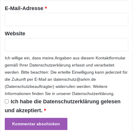
für das Thema neuer Personalausweis
E-Mail-Adresse
*
zuständig sind. Sie wurden in einer Stichprobe
zufällig ausgewählt. Die Ergebnisse sind damit
auch für andere Verwaltungen repräsentativ.
Website
Diese Meldung und finden Sie auch unter
Ich willige ein, dass meine Angaben aus diesem Kontaktformular
www.steria-mummert.de.
gemäß Ihrer
Datenschutzerklärung
erfasst und verarbeitet
werden. Bitte beachten: Die erteilte Einwilligung kann jederzeit für
Orginal-Meldung:
die Zukunft per E-Mail an datenschutz@arkm.de
(Datenschutzbeauftragter) widerrufen werden. Weitere
Informationen finden Sie in unserer
Datenschutzerklärung
.
ARKM.marketing
Ich habe die
Datenschutzerklärung
gelesen
und akzeptiert.
*
Festnetz
Hardware