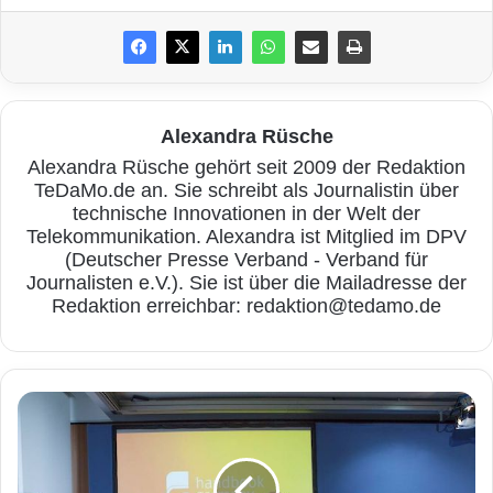
Alexandra Rüsche
Alexandra Rüsche gehört seit 2009 der Redaktion
TeDaMo.de an. Sie schreibt als Journalistin über
technische Innovationen in der Welt der
Telekommunikation. Alexandra ist Mitglied im DPV
(Deutscher Presse Verband - Verband für
Journalisten e.V.). Sie ist über die Mailadresse der
Redaktion erreichbar: redaktion@tedamo.de
Quelle: Telekom
N
Im Vergleich der weltweit führenden deutschen
e
u
Marken belegt die Deutsche Telekom Rang
e