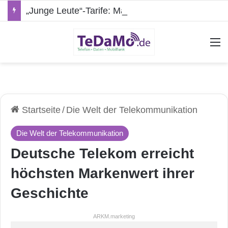
„Junge Leute“-Tarife: Marketing-Trick oder echte Vorteile?
A
Startseite
/
Die Welt der Telekommunikation
Die Welt der Telekommunikation
Deutsche Telekom erreicht
höchsten Markenwert ihrer
Geschichte
ARKM.marketing