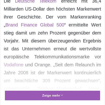
Die
Deutsche Telekom
erreicht mit 36,4
Milliarden US-Dollar den höchsten Markenwert
ihrer Geschichte. Der vom Markenranking
„
Brand Finance Global 500
“ ermittelte Wert
stieg damit um zehn Prozent gegenüber dem
Vorjahr. Mit diesem überzeugenden Ergebnis
ist das Unternehmen erneut die wertvollste
europäische Telekommunikationsmarke vor
Vodafone
und Orange. „Seit dem Relaunch im
Jahre 2008 ist der Markenwert kontinuierlich
um beachtliche 309 Prozent gewachsen“,
unterstreicht Telekom-Markenchef Hans-
Zeige mehr
Christian Schwingen den nachhaltigen Erfolg
der Markenstrategie.