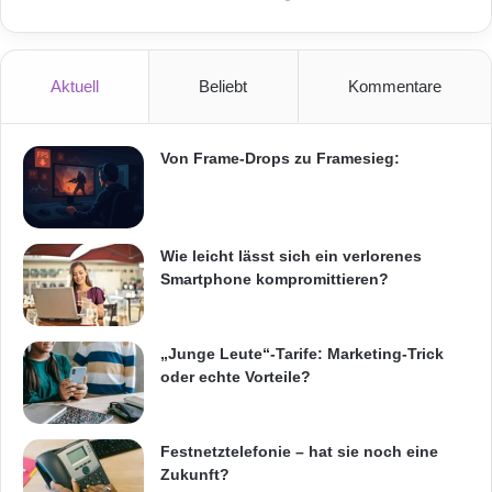
n
Winehouse, verstorbene Sängerin 10. Marilyn
z
e
Monroe, verstorbene Schauspielerin und
W
Aktuell
Beliebt
Kommentare
Sängerin
e
l
t
Von Frame-Drops zu Framesieg:
Die Liste der 123people.de Top-Suchen 2011
v
o
auf
n
I
Wie leicht lässt sich ein verlorenes
Über 123people
h
Smartphone kompromittieren?
r
e
123people (
) ist eine Online-
m
„Junge Leute“-Tarife: Marketing-Trick
S
Personensuchmaschine, die es jedem User
oder echte Vorteile?
m
ermöglicht, schnell und kostenlos
a
r
Informationen
über sich selbst oder andere
Festnetztelefonie – hat sie noch eine
t
Zukunft?
p
Personen im Internet zu finden. Mit monatlich