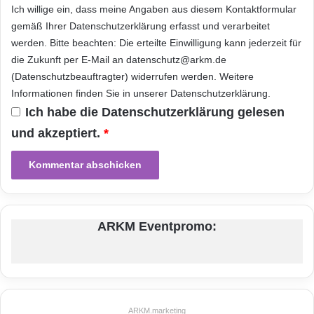
a
Beliebtheit verloren – heuer wurden Fotos der
Ich willige ein, dass meine Angaben aus diesem Kontaktformular
l
gemäß Ihrer
Datenschutzerklärung
erfasst und verarbeitet
e
bekanntesten Blondine der Welt für rund
werden. Bitte beachten: Die erteilte Einwilligung kann jederzeit für
r
320.000 Dollar versteigert.
N
die Zukunft per E-Mail an datenschutz@arkm.de
a
(Datenschutzbeauftragter) widerrufen werden. Weitere
c
Informationen finden Sie in unserer
Datenschutzerklärung
.
Die 10 meistgesuchten Personen auf
h
Ich habe die
Datenschutzerklärung
gelesen
r
123people.de im Jahr 2011
i
und akzeptiert.
*
c
h
1. Fernanda Brandao, Moderatorin 2. Justin
t
Bieber, Popstar 3. Selena Gomez, Sängerin 4.
e
n
Angela Merkel, Deutsche Bundeskanzlerin 5.
i
ARKM Eventpromo:
Dieter Bohlen, Musikproduzent 6. Christine
n
d
Neubauer, Schauspielerin 7. Daniela
i
e
Katzenberger, Reality Doku-Star 8. Josef
g
Fritzl, Österreichischer Straftäter 9. Amy
a
ARKM.marketing