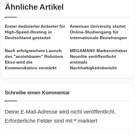
p
Ähnliche Artikel
c
aktuell in einer Beziehung mit einem
r
h
chilenischen Fotografen. Reality Doku-Star
a
k
c
r
Daniela Katzenberger (
) rangiert an siebenter
Erster dedizierter Anbieter für
American University startet
h
ä
High-Speed-Hosting in
Online-Studiengang für
-
Stelle. Mittlerweile ist „die Katze“ als vielseitige
f
Deutschland gestartet
internationale Beziehungen
u
t
Unternehmerin tätig und verfügt über eine
n
e
Nach erfolgreichem Launch
MEGAMAN® Markeninhaber
d
des "anziehbaren" Roboters
Neonlite veröffentlicht
große Fangemeinde – so auch im Internet.
V
Ekso wird die
erstmals
i
Kommunikation verstärkt
Nachhaltigkeitsbericht
d
Der Inzestprozess gegen den österreichischen
e
Straftäter Josef Fritzl (
) sorgte auch in
o
Schreibe einen Kommentar
a
Deutschland für Aufsehen. Fritzl war die acht
n
meistgesuchte Person bei 123people.de.
r
Deine E-Mail-Adresse wird nicht veröffentlicht.
u
f
Erforderliche Felder sind mit
*
markiert
Soul-Sängerin Amy Winehouse (
) reiht sich an
e
u
K
neunter Stelle. Im Juli 2011 verstarb die