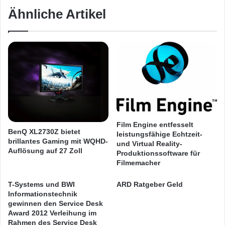
2
s
Ähnliche Artikel
4
t
-
e
G
l
r
l
u
Festnetz
Hardware
e
p
r
p
Informationstechnik
Internet
ITK
u
e
n
w
Telekommunikation
a
e
b
i
h
Film Engine entfesselt
t
BenQ XL2730Z bietet
leistungsfähige Echtzeit-
ä
e
brillantes Gaming mit WQHD-
und Virtual Reality-
n
r
Auflösung auf 27 Zoll
Produktionssoftware für
g
a
Filmemacher
i
u
g
f
T-Systems und BWI
ARD Ratgeber Geld
k
E
Informationstechnik
e
r
gewinnen den Service Desk
i
f
Award 2012 Verleihung im
t
o
Rahmen des Service Desk