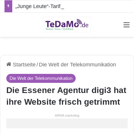
„Junge Leute“-Tarife: Marketing-Trick oder echte Vorteile?
A
Startseite
/
Die Welt der Telekommunikation
Die Welt der Telekommunikation
Die Essener Agentur digi3 hat
ihre Website frisch getrimmt
ARKM.marketing