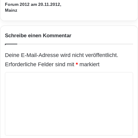
m
Forum 2012 am 20.11.2012,
l
i
Mainz
g
t
s
U
k
n
u
Schreibe einen Kommentar
i
r
v
s
e
Deine E-Mail-Adresse wird nicht veröffentlicht.
r
s
Erforderliche Felder sind mit
*
markiert
a
l
K
C
o
l
i
m
n
m
i
c
e
a
n
l
t
P