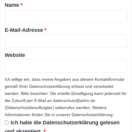
l
a
Name
*
a
r
t
f
*
o
E-Mail-Adresse
*
r
m
v
o
Website
n
A
c
u
Ich willige ein, dass meine Angaben aus diesem Kontaktformular
o
gemäß Ihrer
Datenschutzerklärung
erfasst und verarbeitet
T
werden. Bitte beachten: Die erteilte Einwilligung kann jederzeit für
e
c
die Zukunft per E-Mail an datenschutz@arkm.de
h
(Datenschutzbeauftragter) widerrufen werden. Weitere
n
Informationen finden Sie in unserer
Datenschutzerklärung
.
o
Ich habe die
Datenschutzerklärung
gelesen
l
o
und akzeptiert.
*