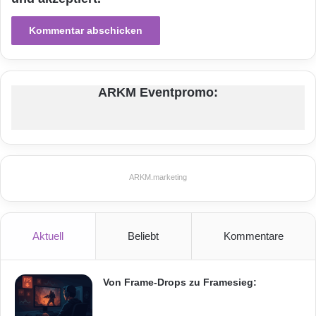
g
i
e
s
f
ü
ARKM Eventpromo:
r
s
e
i
n
e
ARKM.marketing
n
k
ü
r
Aktuell
Beliebt
Kommentare
z
l
i
Von Frame-Drops zu Framesieg:
c
h