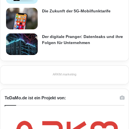
c
t
Die Zukunft der 5G-Mobilfunktarife
f
o
r
a
Der digitale Pranger: Datenleaks und ihre
S
Folgen für Unternehmen
i
n
g
l
e
P
ARKM.marketing
i
c
t
u
TeDaMo.de ist ein Projekt von:
r
e
A
r
c