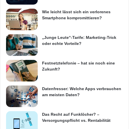
p
r
Wie leicht lässt sich ein verlorenes
e
Smartphone kompromittieren?
i
s
g
„Junge Leute“-Tarife: Marketing-Trick
e
oder echte Vorteile?
k
r
ö
Festnetztelefonie – hat sie noch eine
n
Zukunft?
t
e
n
?
Datenfresser: Welche Apps verbrauchen
C
am meisten Daten?
o
n
t
Das Recht auf Funklöcher? –
r
Versorgungspflicht vs. Rentabilität
a