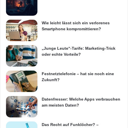
u
t
z
t
Wie leicht lässt sich ein verlorenes
e
Smartphone kompromittieren?
m
S
p
„Junge Leute“-Tarife: Marketing-Trick
e
oder echte Vorteile?
i
c
h
e
Festnetztelefonie – hat sie noch eine
r
Zukunft?
p
l
a
Datenfresser: Welche Apps verbrauchen
t
am meisten Daten?
z
Das Recht auf Funklöcher? –