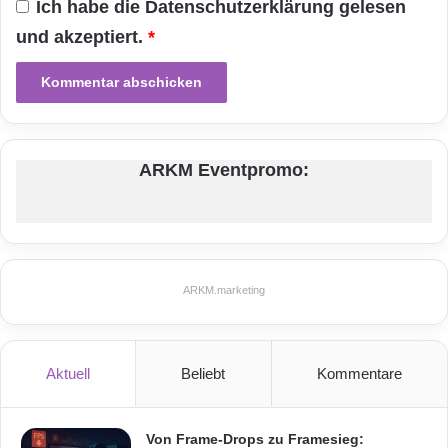
Ich habe die
Datenschutzerklärung
gelesen
-
E
und akzeptiert.
*
l
i
m
i
n
i
ARKM Eventpromo:
e
r
u
n
g
v
ARKM.marketing
o
n
u
n
Aktuell
Beliebt
Kommentare
g
e
n
Von Frame-Drops zu Framesieg: