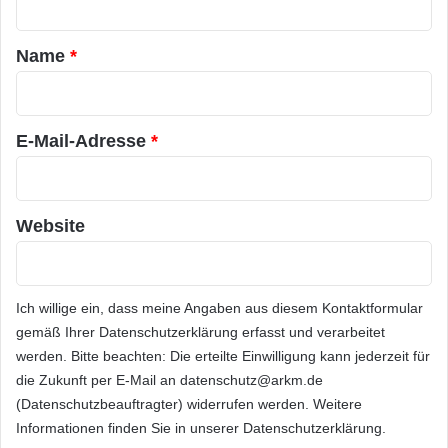
e
t
Kontakt: sales@granitedataservices.com /
l
a
Name
*
l
+33(0)1-83-64-73-23 (Europa) / +1(646)535-
r
e
5048 (USA).
P
*
l
E-Mail-Adresse
*
a
Orginal-Meldung:
t
t
f
ARKM.marketing
Website
o
r
m
e
Ich willige ein, dass meine Angaben aus diesem Kontaktformular
n
gemäß Ihrer
Datenschutzerklärung
erfasst und verarbeitet
O
Festnetz
Hardware
n
werden. Bitte beachten: Die erteilte Einwilligung kann jederzeit für
l
die Zukunft per E-Mail an datenschutz@arkm.de
Informationstechnik
Internet
ITK
i
(Datenschutzbeauftragter) widerrufen werden. Weitere
n
Informationen finden Sie in unserer
Datenschutzerklärung
.
Telekommunikation
e