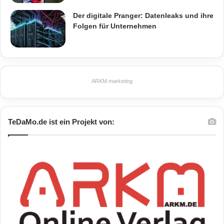
Der digitale Pranger: Datenleaks und ihre
Folgen für Unternehmen
Energielösungsanbieter
Handwerksbetrieb
ARKM.marketing
Heizungsmodernisierung
TeDaMo.de ist ein Projekt von:
Herstellervergleich
Kundenzufriedenheit
Solarthermie
Wärmeschutzmaßnahmen
Wärmeversorgung