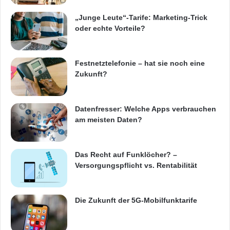
und schnell ein Heizungswechsel sein kann.“
„Junge Leute“-Tarife: Marketing-Trick
oder echte Vorteile?
Der Online-Heizungsplaner ermöglicht den
Vergleich verschiedener Heizanlagen, darunter
Festnetztelefonie – hat sie noch eine
Zukunft?
Gas- und Ölheizungen sowie Solarthermie.
Vorteile für den Kunden sind eine schnelle
Datenfresser: Welche Apps verbrauchen
unkomplizierte Angebotserstellung inklusive
am meisten Daten?
Herstellervergleich kombiniert mit der
Verlässlichkeit und dem Know-how des lokalen
Das Recht auf Funklöcher? –
Handwerks.
Versorgungspflicht vs. Rentabilität
Quelle: ots
Die Zukunft der 5G-Mobilfunktarife
ARKM.marketing