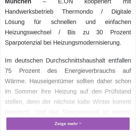
München
– E.ON kooperiert mit
Handwerksbetrieb Thermondo / Digitale
Lösung für schnellen und einfachen
Heizungswechsel / Bis zu 30 Prozent
Sparpotenzial bei Heizungsmodernisierung.
Im deutschen Durchschnittshaushalt entfallen
75 Prozent des Energieverbrauchs auf
Wärme. Hauseigentümer sollten daher schon
im Sommer ihre Heizung auf den Prüfstand
stellen, denn der nächste kalte Winter kommt
bestimmt. Und das Sparpotenzial ist enorm:
Veraltete Heizungen verbrauchen oft
Zeige mehr
überdurchschnittlich viel Energie – eine