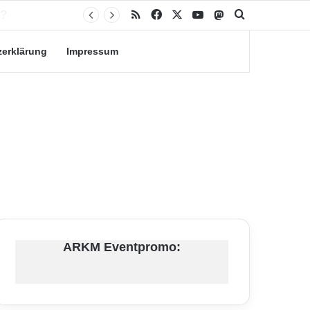
RSS
Facebook
X
YouTube
Mastodon
Suche nach
zerklärung
Impressum
ARKM Eventpromo: