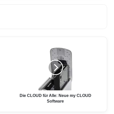
D
i
e
C
L
O
U
D
f
ü
Die CLOUD für Alle: Neue my CLOUD
r
Software
A
l