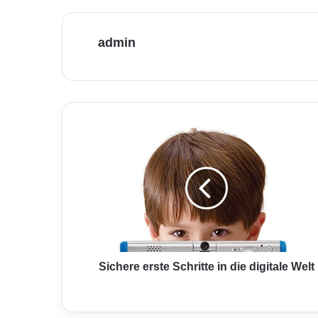
admin
S
i
c
h
e
r
e
e
r
s
Sichere erste Schritte in die digitale Welt
t
e
S