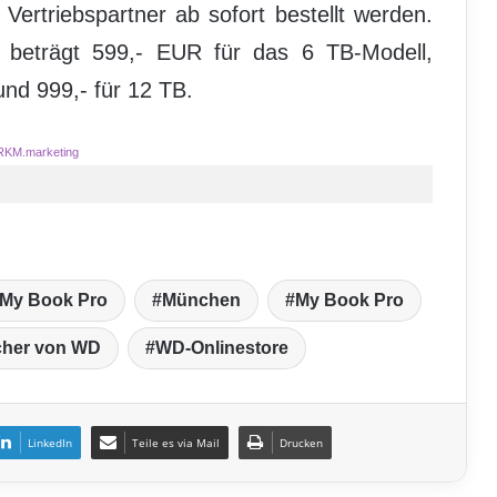
Vertriebspartner ab sofort bestellt werden.
g beträgt 599,- EUR für das 6 TB-Modell,
und 999,- für 12 TB.
RKM.marketing
 My Book Pro
München
My Book Pro
icher von WD
WD-Onlinestore
LinkedIn
Teile es via Mail
Drucken