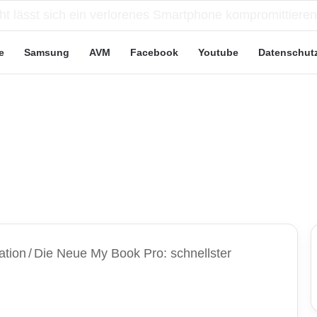
eute“-Tarife: Marketing-Trick oder echte Vorteile?
e
Samsung
AVM
Facebook
Youtube
Datenschut
ation
/
Die Neue My Book Pro: schnellster