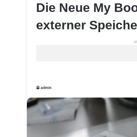
Die Neue My Book
externer Speich
A
admin