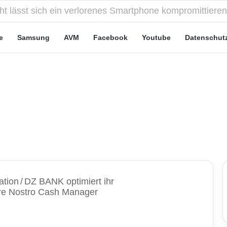
eute“-Tarife: Marketing-Trick oder echte Vorteile?
e
Samsung
AVM
Facebook
Youtube
Datenschut
ation
/
DZ BANK optimiert ihr
are Nostro Cash Manager