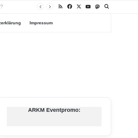
RSS
Facebook
X
YouTube
Mastodon
Suche nach
zerklärung
Impressum
ARKM Eventpromo: