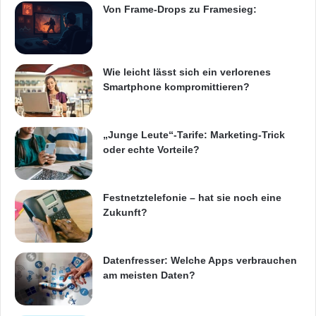
Von Frame-Drops zu Framesieg:
Verwendung personenbezogener Daten für E-
Mail- sowie postalische Werbung nicht
vorgesehen“, erklärt Christian Heutger.
Wie leicht lässt sich ein verlorenes
Sämtliche Userdaten werden ausschließlich
Smartphone kompromittieren?
auf Servern in
Deutschland
gespeichert, über
die Serververschlüsselung schweigt sich 1&1
„Junge Leute“-Tarife: Marketing-Trick
oder echte Vorteile?
jedoch aus. „Für meinen Geschmack werden
zu viele Daten gespeichert, darunter die
Festnetztelefonie – hat sie noch eine
ohnehin recht umfangreichen
Zukunft?
Registrierungsdaten, E-Mails und Dateien –
und das mindestens solange der Account
Datenfresser: Welche Apps verbrauchen
am meisten Daten?
besteht, maximal aber solange es gesetzliche,
vertragliche sowie satzungsmäßige Fristen