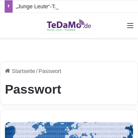
„Junge Leute“-Tarife: Marketing-Trick oder echte Vorteile?
A
Startseite
/
Passwort
Passwort