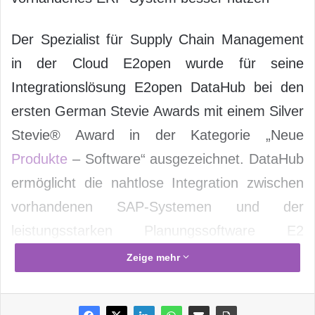
Der Spezialist für Supply Chain Management
in der Cloud E2open wurde für seine
Integrationslösung E2open DataHub bei den
ersten German Stevie Awards mit einem Silver
Stevie® Award in der Kategorie „Neue
Produkte
– Software“ ausgezeichnet. DataHub
ermöglicht die nahtlose Integration zwischen
vorhandenen SAP-Systemen und der
leistungsstarken Planungssoftware E2
Planning & Response (E2PR). Dadurch
Zeige mehr
können zeitnah Szenarien durchgespielt, neue
Pläne erstellt und sofort umgesetzt werden.