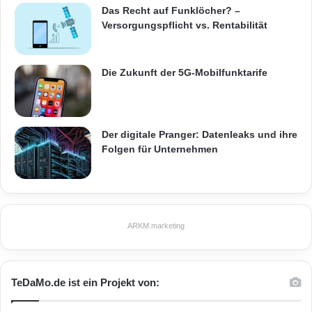
Quelle: (ots/PRNewswire)
Das Recht auf Funklöcher? –
s
Versorgungspflicht vs. Rentabilität
ARKM.marketing
Die Zukunft der 5G-Mobilfunktarife
Der digitale Pranger: Datenleaks und ihre
DataHub
ERP-Anwendungen
Folgen für Unternehmen
German Stevie Awards
Integrationslösung
Karlsruhe
SAP-zertifizierten Adaptern
ARKM.marketing
TeDaMo.de ist ein Projekt von: