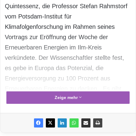
Quintessenz, die Professor Stefan Rahmstorf
vom Potsdam-Institut für
Klimafolgenforschung im Rahmen seines
Vortrags zur Eröffnung der Woche der
Erneuerbaren Energien im Ilm-Kreis
verkündete. Der Wissenschaftler stellte fest,
es gebe in Europa das Potenzial, die
Energieversorgung zu 100 Prozent aus
Erneuerbaren Energien zu decken. „Es gibt
Zeige mehr
wirtschaftswissenschaftliche Studien, die
zeigen, dass dies machbar wäre.“ Die Kosten
für ein solches Umsteuern beliefen sich auf
rund ein Prozent des Bruttosozialprodukts.