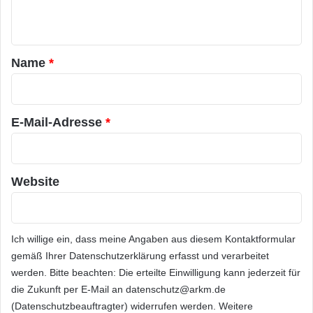
Säule der
Stromversorgung
sein, überdies
m
n
i
auch Konjunktur- und Jobmotor.
t
t
M
a
u
Name
*
ARKM.marketing
r
r
e
*
x
M
E-Mail-Adresse
*
X
3
Website
Ich willige ein, dass meine Angaben aus diesem Kontaktformular
gemäß Ihrer
Datenschutzerklärung
erfasst und verarbeitet
werden. Bitte beachten: Die erteilte Einwilligung kann jederzeit für
die Zukunft per E-Mail an datenschutz@arkm.de
(Datenschutzbeauftragter) widerrufen werden. Weitere