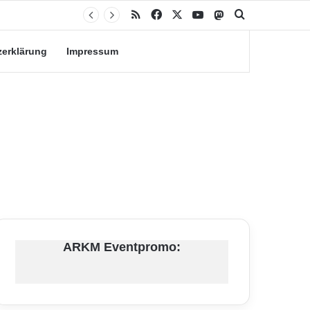
RSS
Facebook
X
YouTube
Mastodon
Suche nach
zerklärung
Impressum
ARKM Eventpromo: