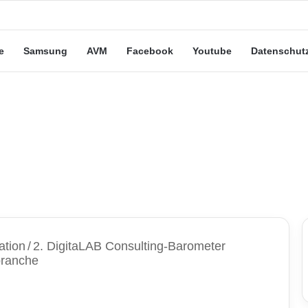
eute“-Tarife: Marketing-Trick oder echte Vorteile?
e
Samsung
AVM
Facebook
Youtube
Datenschut
ation
/
2. DigitaLAB Consulting-Barometer
gbranche