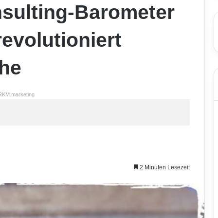
nsulting-Barometer
revolutioniert
he
RKM.marketing
2 Minuten Lesezeit