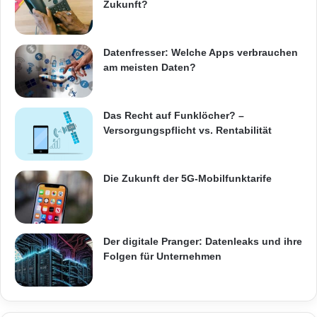
Zukunft?
Premise-Variante zu beziehen. Die Telekom
kümmert sich um das Management, damit
Datenfresser: Welche Apps verbrauchen
sich der Kunde auf sein Kerngeschäft
am meisten Daten?
konzentrieren kann.
Das Recht auf Funklöcher? –
Quelle:
Deutsche Telekom AG
Versorgungspflicht vs. Rentabilität
ARKM.marketing
Die Zukunft der 5G-Mobilfunktarife
Der digitale Pranger: Datenleaks und ihre
Folgen für Unternehmen
Enterprise Mobility Management Suite
Komplettmanagement
mobile Arbeiten