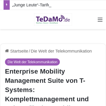
„Junge Leute“-Tarife: Marketing-Trick oder echte Vorteile?
A
Startseite
/
Die Welt der Telekommunikation
Die Welt der Telekommunikation
Enterprise Mobility
Management Suite von T-
Systems:
Komplettmanagement und