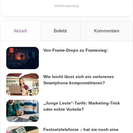
Jan van Damme, Vorstandsmitglied der
l
m
ARKM.marketing
Deutschen Telekom AG und Chef der
Telekom
s
:
Deutschland
GmbH.
K
o
Aktuell
Beliebt
Kommentare
m
p
l
Von Frame-Drops zu Framesieg:
e
t
t
m
Wie leicht lässt sich ein verlorenes
a
Smartphone kompromittieren?
n
a
g
„Junge Leute“-Tarife: Marketing-Trick
e
oder echte Vorteile?
m
e
Udo Müller, Vorstandsvorsitzender Ströer und Niek Jan van Damme,
n
Vorstandsmitglied Deutsche Telekom AG
t
Festnetztelefonie – hat sie noch eine
Quelle: Deutsche Telekom AG