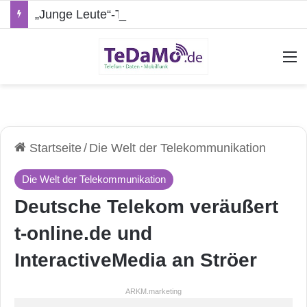
„Junge Leute“-Tarife: Marketing-Trick oder echte Vorteile?
A
Startseite
/
Die Welt der Telekommunikation
Die Welt der Telekommunikation
Deutsche Telekom veräußert
t-online.de und
InteractiveMedia an Ströer
ARKM.marketing