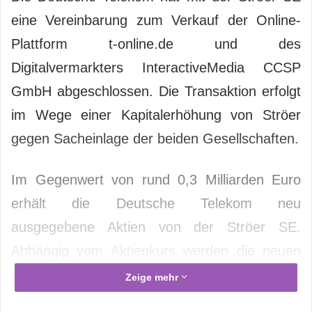
eine Vereinbarung zum Verkauf der Online-
Plattform t-online.de und des
Digitalvermarkters InteractiveMedia CCSP
GmbH abgeschlossen. Die Transaktion erfolgt
im Wege einer Kapitalerhöhung von Ströer
gegen Sacheinlage der beiden Gesellschaften.
Im Gegenwert von rund 0,3 Milliarden Euro
erhält die Deutsche Telekom neu
ausgegebene Aktien von der Ströer SE.
Abhängig vom Aktienkurs werden die neuen
Aktien einer Beteiligung von circa 11 bis 13
Zeige mehr
Prozent am dann erhöhten Grundkapital von