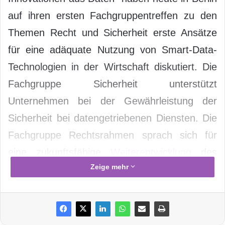
auf ihren ersten Fachgruppentreffen zu den
Themen Recht und Sicherheit erste Ansätze
für eine adäquate Nutzung von Smart-Data-
Technologien in der Wirtschaft diskutiert. Die
Fachgruppe Sicherheit unterstützt
Unternehmen bei der Gewährleistung der
Sicherheit bei datengetriebenen Diensten. Die
Fachgruppe Rechtsrahmen sprach sich für
eine zukunftsfähige
Weiterentwicklung
des
Zeige mehr
bestehenden Rechtsrahmens bezogen auf die
aktuellen
Herausforderungen
im Bereich
Datenschutz aus.