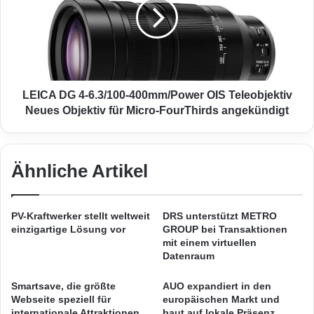
r
C
Unternehmen (KMU) heute einen viel
f
A
besseren Zugang zu entsprechenden
ü
D
r
G
Technologien haben, als dies noch vor ein
a
4
l
-
paar Jahren der Fall war. Mit der verstärkten
l
6
LEICA DG 4-6.3/100-400mm/Power OIS Teleobjektiv
Einbindung von Smart-Data-Technologien in
e
.
Neues Objektiv für Micro-FourThirds angekündigt
V
3
die Wertschöpfungsketten der Unternehmen
o
/
l
müssen aber Sicherheitsstandards sowohl auf
1
k
0
Ähnliche Artikel
Anbieter- als auch auf Anwenderseite
s
0
b
-
weiterentwickelt und an die neuen
a
4
PV-Kraftwerker stellt weltweit
DRS unterstützt METRO
Bedingungen angepasst werden. Das
n
0
einzigartige Lösung vor
GROUP bei Transaktionen
k
0
mit einem virtuellen
Technologieprogramm Smart Data trägt diesen
e
m
Datenraum
n
m
Herausforderungen in den Fachgruppen
u
/
Smartsave, die größte
AUO expandiert in den
Rechnung.
n
P
Webseite speziell für
europäischen Markt und
d
internationale Attraktionen
baut auf lokale Präsenz