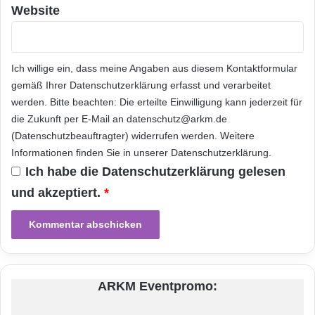
Website
d
s
of Global Alliances bei Analog Devices.
i
e
„Darüber hinaus sind unsere neuen Boards
e
l
R
,
abwärtskompatibel zu weiteren FPGAs von
Ich willige ein, dass meine Angaben aus diesem Kontaktformular
e
e
g
gemäß Ihrer
Datenschutzerklärung
erfasst und verarbeitet
r
Xilinx. Ingenieure können deshalb mit einer
i
h
werden. Bitte beachten: Die erteilte Einwilligung kann jederzeit für
vereinfachten Designumgebung Produkte
o
ä
die Zukunft per E-Mail an datenschutz@arkm.de
n
l
entwickeln, die eine ganze Palette von
(Datenschutzbeauftragter) widerrufen werden. Weitere
E
t
Informationen finden Sie in unserer
Datenschutzerklärung
.
u
Performance-Kriterien erfüllen.“ Raj Seelam,
S
Ich habe die
Datenschutzerklärung
gelesen
r
t
Senior Marketing Manager, Targeted Design
o
a
und akzeptiert.
*
p
r
Platforms bei Xilinx, fügt hinzu: „Die Targeted
a
t
Design Platforms von Xilinx beschleunigen die
u
k
n
a
Entwicklung und Integration von Systemen
d
p
A
indem sie die industrieweit umfangreichsten
i
ARKM Eventpromo:
f
t
Entwicklungs-Kits mit Boards, Tools, IP-Cores,
r
a