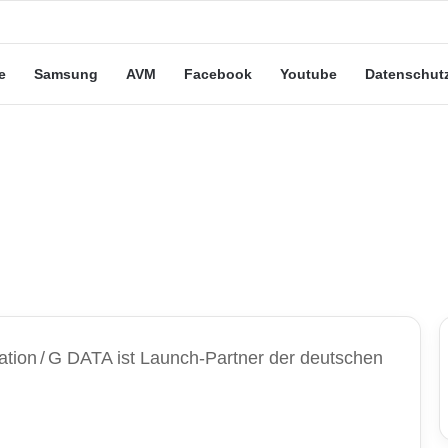
e Leute“-Tarife: Marketing-Trick oder echte Vorteile?
e
Samsung
AVM
Facebook
Youtube
Datenschut
ation
/
G DATA ist Launch-Partner der deutschen