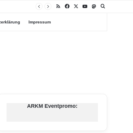
RSS
Facebook
X
YouTube
Mastodon
Suche nach
zerklärung
Impressum
ARKM Eventpromo: