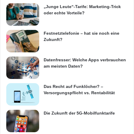
2
„Junge Leute“-Tarife: Marketing-Trick
0
Alternative zu frei verfügbaren Angeboten.
oder echte Vorteile?
0
G
k
“T-Systems versorgt Kunden nicht nur mit dem
o
Festnetztelefonie – hat sie noch eine
besten Netz, sondern auch mit führenden
m
Zukunft?
m
Cloud-Anwendungen von sorgsam
t
ausgewählten Anbietern”, erläuterte Frank
2
Datenfresser: Welche Apps verbrauchen
0
am meisten Daten?
Strecker, verantwortlich für das Cloud-
1
6
Geschäft von T Systems. “Covata Safe Share
Das Recht auf Funklöcher? –
bietet Mitarbeitern eines Unternehmens die
Versorgungspflicht vs. Rentabilität
Möglichkeit, unkompliziert
zusammenzuarbeiten, und sorgt gleichzeitig
Die Zukunft der 5G-Mobilfunktarife
für den Schutz wertvoller Unternehmensdaten,
egal wo sie im Firmennetz verarbeitet