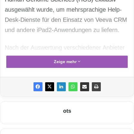
ausgewählt wurde, um mehrsprachige Help-
Desk-Dienste für den Einsatz von Veeva CRM
und andere iPad2-Anwendungen zu liefern.
Nach der Auswertung verschiedener Anbieter
von Customer Relationship Management
Zeige mehr
(CRM, dt. Kundenpflege) hat sich HGS für die
Cloud-basierte Lösung von Veeva, Veeva
CRM, entschieden, um seine neu gegründeten
europäischen Verkaufsteams zu unterstützen.
HGS hat sich aufgrund der
ots
Benutzerfreundlichkeit
, der Mobilität und der
branchenspezifischen
Funktionalität
sowie des