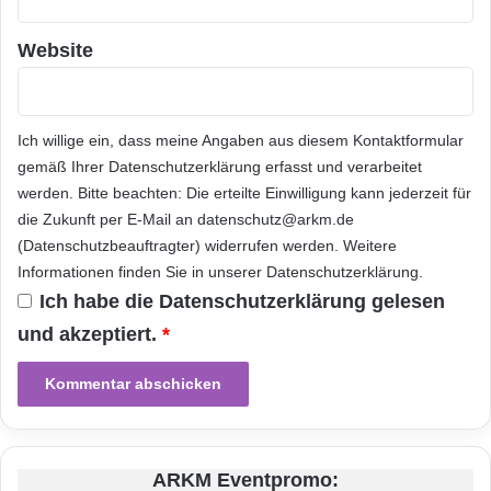
Nutzer/Anwendungs-Verwaltungsdienste für
Website
Pharmavertreter und klinisches Personal
weltweit an. Weitere Informationen finden Sie
auf
und folgen Sie uns auf Twitter über
.
Ich willige ein, dass meine Angaben aus diesem Kontaktformular
gemäß Ihrer
Datenschutzerklärung
erfasst und verarbeitet
werden. Bitte beachten: Die erteilte Einwilligung kann jederzeit für
Informationen zu HGS: Human Genome
die Zukunft per E-Mail an datenschutz@arkm.de
Sciences ist ein biopharmazeutisches
(Datenschutzbeauftragter) widerrufen werden. Weitere
Informationen finden Sie in unserer
Datenschutzerklärung
.
Unternehmen, das Patienten mit schweren
Ich habe die
Datenschutzerklärung
gelesen
Erkrankungen neue Behandlungsmöglichkeiten
und akzeptiert.
*
zur Verfügung stellt. Wir setzen uns für
wissenschaftliche Genauigkeit und das
Streben nach Exzellenz ein und zeichnen uns
durch eine systematische Arbeitsweise aus,
ARKM Eventpromo: