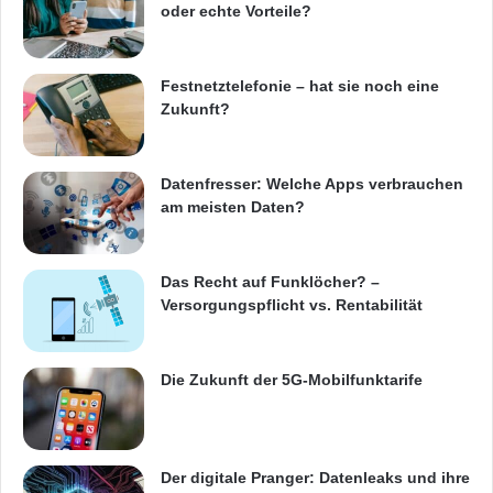
oder echte Vorteile?
befindet sich in Privatbesitz. Der Hauptsitz
liegt in der San Francisco Bay Area. Das
Festnetztelefonie – hat sie noch eine
Unternehmen betreibt Niederlassungen in
Zukunft?
Philadelphia, Barcelona, Paris, Peking,
Schanghai und Tokio. Weitere Informationen
Datenfresser: Welche Apps verbrauchen
am meisten Daten?
finden Sie auf
http://www.veevasystems.com.
Ansprechpartner:
Das Recht auf Funklöcher? –
Versorgungspflicht vs. Rentabilität
Dave Hanaman
Die Zukunft der 5G-Mobilfunktarife
C3i
+1-973-401-4677
Der digitale Pranger: Datenleaks und ihre