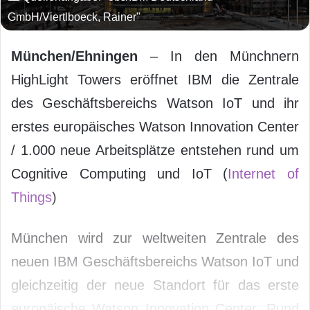
GmbH/Viertlboeck, Rainer"
München/Ehningen
– In den Münchnern
HighLight Towers eröffnet IBM die Zentrale
des Geschäftsbereichs Watson IoT und ihr
erstes europäisches Watson Innovation Center
/ 1.000 neue Arbeitsplätze entstehen rund um
Cognitive Computing und IoT (
Internet of
Things
)
München wird zur weltweiten Zentrale des
neuen IBM Geschäftsbereichs Watson IoT und
gleichzeitig der neue Standort für das erste
europäische Watson Innovation Center. Rund