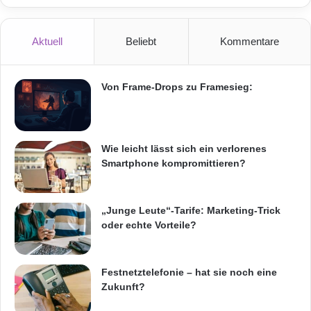
u
Wertschöpfungsketten. So individualisieren
f
Unternehmen mit Industrie-4.0-Technologien
t
Aktuell
Beliebt
Kommentare
r
ihre Fertigung und entwickeln mit intelligenten
i
Algorithmen neue Produkte und
t
Von Frame-Drops zu Framesieg:
t
Dienstleistungen: Flugzeuge überwachen nicht
s
nur automatisch ihre Systeme, sondern
Wie leicht lässt sich ein verlorenes
gewinnen daraus Erkenntnisse für effizientere
Smartphone kompromittieren?
Triebwerke mit geringerem
Kraftstoffverbrauch.
„Junge Leute“-Tarife: Marketing-Trick
oder echte Vorteile?
Smarte Fabriken werten digitale Daten aus,
um die Fertigung zu steigern,
Festnetztelefonie – hat sie noch eine
Zukunft?
Produktionsfehler früh zu erkennen und