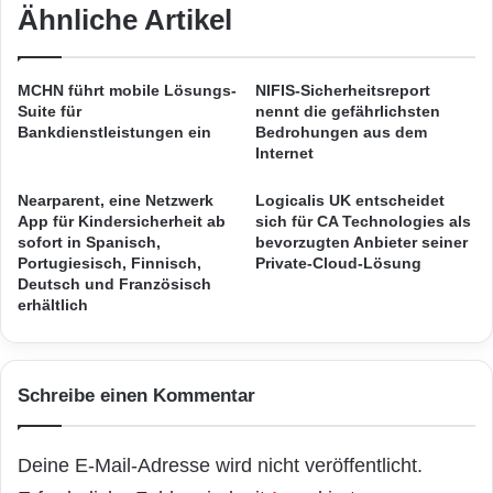
s
Ähnliche Artikel
b
Unabhängigkeit und den Funktionen von iPad
t
i
und iPhone haben die Verbraucher viele
e
l
m
e
Vorteile:
MCHN führt mobile Lösungs-
NIFIS-Sicherheitsreport
v
s
Suite für
nennt die gefährlichsten
e
T
Bankdienstleistungen ein
Bedrohungen aus dem
r
r
Internet
– Produktivität: Die Verbraucher haben
b
a
mobilen Zugang zu
r
d
Nearparent, eine Netzwerk
Logicalis UK entscheidet
e
i
App für Kindersicherheit ab
sich für CA Technologies als
i
sofort in Spanisch,
bevorzugten Anbieter seiner
n
Information, während die Produktivität der
Portugiesisch, Finnisch,
Private-Cloud-Lösung
t
g
Deutsch und Französisch
e
IntraLinks-Funktionen wie
erhältlich
t
s
i
zentralisierter Zugriff auf Dokumente, die
c
Schreibe einen Kommentar
Möglichkeit, Alarmsignale zu
h
w
e
senden, Nutzerzugänge zu ändern und
Deine E-Mail-Adresse wird nicht veröffentlicht.
l