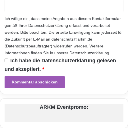
Sicherheitsbedenken aus, da alle Dateien
Ich willige ein, dass meine Angaben aus diesem Kontaktformular
vollständig innerhalb der
gemäß Ihrer
Datenschutzerklärung
erfasst und verarbeitet
werden. Bitte beachten: Die erteilte Einwilligung kann jederzeit für
die Zukunft per E-Mail an datenschutz@arkm.de
IntraLinks-Umgebung beibehalten werden
(Datenschutzbeauftragter) widerrufen werden. Weitere
Informationen finden Sie in unserer
Datenschutzerklärung
.
– Komfort: Alle Vorteile, die mobile Geräte bei
Ich habe die
Datenschutzerklärung
gelesen
Geschäftsleuten
und akzeptiert.
*
unterwegs so beliebt machen, stehen jetzt der
IntraLinks-Community zur
ARKM Eventpromo:
Verfügung