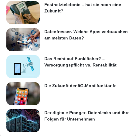
Festnetztelefonie – hat sie noch eine
vollständige Dokumentennachverfolgung und
Zukunft?
Übereinstimmung mit Standards, während sie
die Informationen direkt in die Hand geliefert
Datenfresser: Welche Apps verbrauchen
am meisten Daten?
bekommen.“
Informationen zu IntraLinks
Das Recht auf Funklöcher? –
Versorgungspflicht vs. Rentabilität
IntraLinks ist der führende weltweite Anbieter
von SaaS-Lösungen (Software-as-a-Service)
Die Zukunft der 5G-Mobilfunktarife
zur sicheren Verwaltung von Inhalten, zum
Austausch kritischer geschäftlicher
Der digitale Pranger: Datenleaks und ihre
Informationen sowie zur Förderung der
Folgen für Unternehmen
Zusammenarbeit
unter Unternehmen und