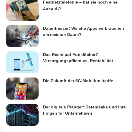
Festnetztelefonie – hat sie noch eine
r
Zertifizierungen.
Zukunft?
t
S
o
T-Systems, die die neue Dienstleistung
c
Datenfresser: Welche Apps verbrauchen
i
anbietet, verfügt über langjährige Erfahrung im
am meisten Daten?
a
Verwalten von Zertifikaten: Die Telekom-
l
T
Tochter betreibt eine der größten
Das Recht auf Funklöcher? –
r
Versorgungspflicht vs. Rentabilität
Zertifikatsverwaltungen für unterschiedliche
a
d
Anwendungszenarien in Deutschland (Publich,
i
Die Zukunft der 5G-Mobilfunktarife
n
Energy, Automotive, Transport, Corporate
g
uvm., ). Aktuell bearbeitet T-Systems bis zu 85
A
p
Millionen Anfragen zum Zertifikatsstatus pro
Der digitale Pranger: Datenleaks und ihre
p
Folgen für Unternehmen
Tag, hat 230 Millionen Zertifikate für die
elektronische Gesundheitskarte ausgegeben