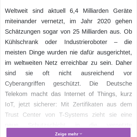
Weltweit sind aktuell 6,4 Milliarden Geräte
miteinander vernetzt, im Jahr 2020 gehen
Schätzungen sogar von 25 Milliarden aus. Ob
Kühlschrank oder Industrieroboter – die
meisten Dinge wurden nie dafür ausgerichtet,
im weltweiten Netz erreichbar zu sein. Daher
sind sie oft nicht ausreichend vor
Cyberangriffen geschützt. Die Deutsche
Telekom macht das Internet of Things, kurz
IoT, jetzt sicherer: Mit Zertifikaten aus dem
Trust Center von T-Systems zieht sie eine
neue Schutzschicht in die vernetzte
Zeige mehr
Gerätewelt. Die Zertifikate erneuern sich voll