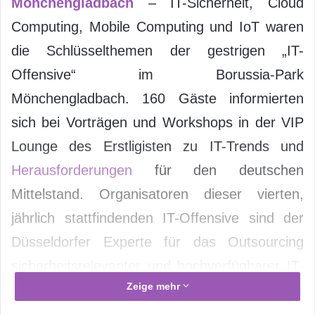
Mönchengladbach
– IT-Sicherheit, Cloud
Computing, Mobile Computing und IoT waren
die Schlüsselthemen der gestrigen „IT-
Offensive“ im Borussia-Park
Mönchengladbach. 160 Gäste informierten
sich bei Vorträgen und Workshops in der VIP
Lounge des Erstligisten zu IT-Trends und
Herausforderungen
für den deutschen
Mittelstand. Organisatoren dieser vierten,
jährlich stattfindenden IT-Offensive sind der
Düsseldorfer Experte für das Outsourcing
sicherheitsrelevanter und hochverfügbarer IT-
Zeige mehr
Lösungen IT-On.NET und das Willicher IT-
Unternehmen concept4net GmbH.