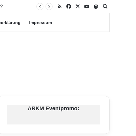
RSS
Facebook
X
YouTube
Mastodon
Suche nach
zerklärung
Impressum
ARKM Eventpromo: