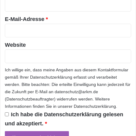
r
o
Clemens, Telekom-Vorstand und CEO T-
n
*
Systems. „Die
Deutsche Telekom
hat sich
e
E-Mail-Adresse
*
u
eigene Leitsätze für Big Data gegeben, deren
n
d
wichtigster Punkt Transparenz ist. Verbraucher
P
Website
müssen wissen, was mit ihren
C
personenbezogenen Daten passiert. Ein
aufgeklärter und verantwortungsbewusster
Ich willige ein, dass meine Angaben aus diesem Kontaktformular
Umgang mit Daten ist von allen Seiten nötig.
gemäß Ihrer
Datenschutzerklärung
erfasst und verarbeitet
werden. Bitte beachten: Die erteilte Einwilligung kann jederzeit für
Wir brauchen eine Kultur des
die Zukunft per E-Mail an datenschutz@arkm.de
Einverständnisses.“
(Datenschutzbeauftragter) widerrufen werden. Weitere
Informationen finden Sie in unserer
Datenschutzerklärung
.
Ich habe die
Datenschutzerklärung
gelesen
Bürger erkennen Wert von Daten
und akzeptiert.
*
Die Umfrage wurde von einem