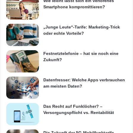
Wie leicht lässt sich ein verlorenes
Smartphone kompromittieren?
„Junge Leute“-Tarife: Marketing-Trick
oder echte Vorteile?
Big Data und Datenschutz
Big-Data-Analysen
Festnetztelefonie – hat sie noch eine
Zukunft?
Handelsblatt Research Institute
Reinhard Clemens
Telekom-Vorstand
Datenfresser: Welche Apps verbrauchen
am meisten Daten?
Das Recht auf Funklöcher? –
Versorgungspflicht vs. Rentabilität
Die Zukunft der 5G-Mobilfunktarife