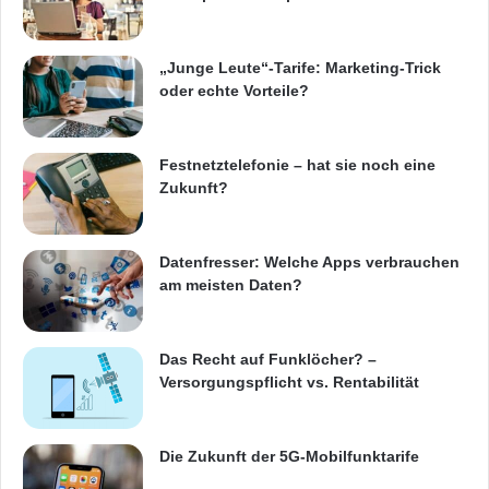
e
g
Schneller per QR-Code: So passen Buch und
r
„Junge Leute“-Tarife: Marketing-Trick
i
Internet perfekt zusammen – wer in der
oder echte Vorteile?
t
gedruckten Ausgabe den Anbieter seiner Wahl
ä
t
findet, kann sich bei Werbeanzeigen mit QR-
Festnetztelefonie – hat sie noch eine
Zukunft?
Codes bequem und schnell im Web weiter
informieren, zum Beispiel über
Datenfresser: Welche Apps verbrauchen
Öffnungszeiten, Firmenvideos oder attraktive
am meisten Daten?
Sonderaktionen.
Das Recht auf Funklöcher? –
Ganz Berlin per Sprachsteuerung: Wer mit der
Versorgungspflicht vs. Rentabilität
App von Das Telefonbuch nach dem idealen
Anbieter vor Ort sucht, kann sich lästiges
Die Zukunft der 5G-Mobilfunktarife