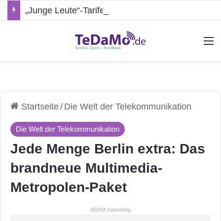
„Junge Leute“-Tarife: Marketing-Trick oder echte Vorteile?
A
Startseite
/
Die Welt der Telekommunikation
Die Welt der Telekommunikation
Jede Menge Berlin extra: Das
brandneue Multimedia-
Metropolen-Paket
ARKM.marketing