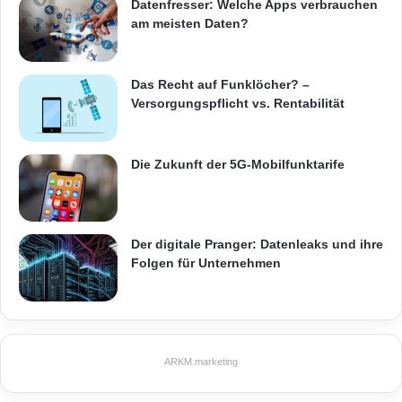
dessen
Dienstleistungen
, die mit einer
Datenfresser: Welche Apps verbrauchen
am meisten Daten?
branchenweit führenden Kombination aus
Skalierbarkeit und Nutzen über ein
Das Recht auf Funklöcher? –
durchgehendes Glasfasernetz angeboten
Versorgungspflicht vs. Rentabilität
werden. Level 3 bietet eine umfassende
Dienstleistungsauswahl für Städte und
Die Zukunft der 5G-Mobilfunktarife
Fernstrecken, darunter Transport, Daten,
Internet, Bereitstellung von Inhalten und
Sprachdienste. Die von Level 3 angebotenen
Der digitale Pranger: Datenleaks und ihre
Folgen für Unternehmen
Dienstleistungen werden durch die
hundertprozentigen Tochtergesellschaften von
Level 3 Communications, Inc. erbracht.
ARKM.marketing
Weitere Informationen erhalten Sie auf
.