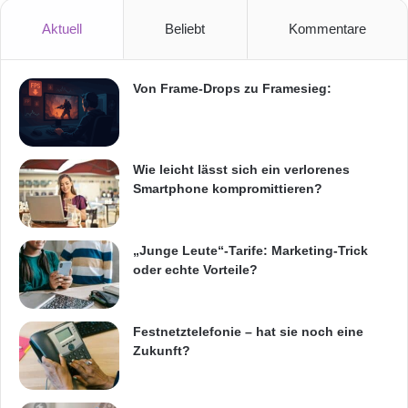
gerecht werden zu können.“
i
s
Aktuell
Beliebt
Kommentare
c
Für weitere Informationen zu den CDN-
h
e
Dienstangeboten von Level 3 besuchen Sie die
Von Frame-Drops zu Framesieg:
G
Website
e
.
r
ä
Informationen zu Level 3 Communications
Wie leicht lässt sich ein verlorenes
t
Smartphone kompromittieren?
e
d
Level 3 Communications, Inc. ist ein führender
e
r
„Junge Leute“-Tarife: Marketing-Trick
internationaler Anbieter von
A
oder echte Vorteile?
Kommunikationsdienstleistungen auf
N
S
Glasfaserbasis. Kunden aus den Bereichen
I
Festnetztelefonie – hat sie noch eine
Unternehmen, Inhalte, Grosshandel und
Zukunft?
Regierung verlassen sich auf Level 3 und