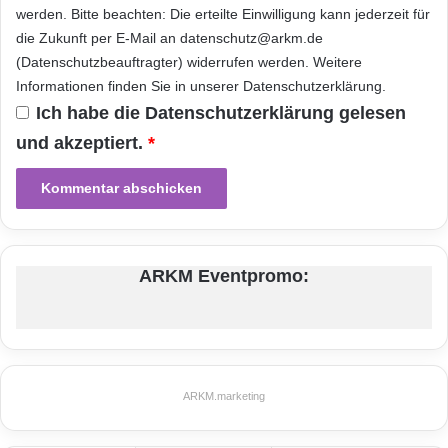
von Level 3 erhält RuTube unmittelbar Zugriff
f
werden. Bitte beachten: Die erteilte Einwilligung kann jederzeit für
ü
auf internationale Konnektivität und die damit
die Zukunft per E-Mail an datenschutz@arkm.de
r
(Datenschutzbeauftragter) widerrufen werden. Weitere
m
verbundene Netzwerkskalierbarkeit – und zwar
Informationen finden Sie in unserer
Datenschutzerklärung
.
e
ganz ohne den erheblichen
d
Ich habe die
Datenschutzerklärung
gelesen
i
Investitionsaufwand, der für den
und akzeptiert.
*
z
eigenständigen Aufbau einer derartigen
i
n
Infrastruktur erforderlich wäre. Während die
i
s
Nachfrage nach Inhalten wie beispielsweise
c
ARKM Eventpromo:
Videos ständig wächst, konzentrieren wir uns
h
e
weiterhin auf die gezielte Erweiterung unserer
e
l
CDN-Dienste, um den Bedürfnissen unserer
e
russischen und internationalen Kunden im
k
ARKM.marketing
t
Hinblick auf Inhalte auch in Zukunft vollauf
r