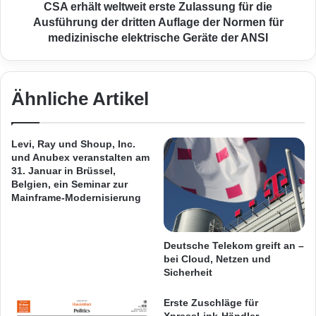
p
Videoplattform gezielt zu erhöhen und der
w
CSA erhält weltweit erste Zulassung für die
e
e
Ausführung der dritten Auflage der Normen für
erhöhten Nachfrage unseres ständig
a
l
medizinische elektrische Geräte der ANSI
n
t
wachsenden Online-Publikums problemlos
G
w
gerecht zu werden“, so Evgeny Kukushkin, der
a
e
m
i
Ähnliche Artikel
Chief Technology Officer
von RuTube. „Durch
e
t
s
e
die erhöhte Qualität und Tragweite unserer
A
r
Levi, Ray und Shoup, Inc.
Inhalte ergab sich nicht nur eine beträchtliche
w
s
und Anubex veranstalten am
a
t
31. Januar in Brüssel,
Erhöhung der gesamten Zugriffszahlen auf
r
e
Belgien, ein Seminar zur
d
Videos, sondern auch erhöhte Zugriffe auf
Z
Mainframe-Modernisierung
g
u
unsere Werbeangebote, was hinsichtlich der
l
l
e
a
Monetarisierung unserer Inhalte von
Deutsche Telekom greift an –
i
s
bei Cloud, Netzen und
entscheidender Bedeutung ist.“
c
s
Sicherheit
h
u
m
n
Erste Zuschläge für
Mit den umfassend skalierbaren CDN-
e
XpressLink-Händler-