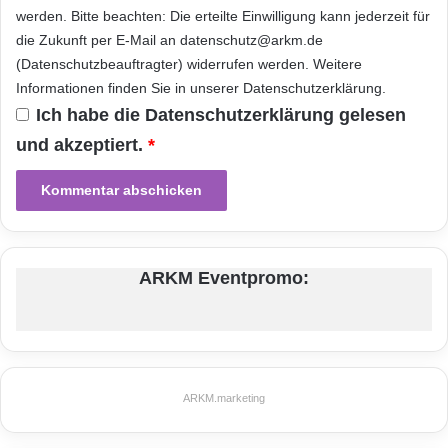
u
werden. Bitte beachten: Die erteilte Einwilligung kann jederzeit für
e
die Zukunft per E-Mail an datenschutz@arkm.de
ARKM.marketing
i
(Datenschutzbeauftragter) widerrufen werden. Weitere
n
Informationen finden Sie in unserer
Datenschutzerklärung
.
e
Ich habe die
Datenschutzerklärung
gelesen
r
1
und akzeptiert.
*
5
Festnetz
Hardware
-
p
r
Informationstechnik
Internet
ITK
o
z
Telekommunikation
ARKM Eventpromo:
e
n
t
i
g
e
ARKM.marketing
n
E