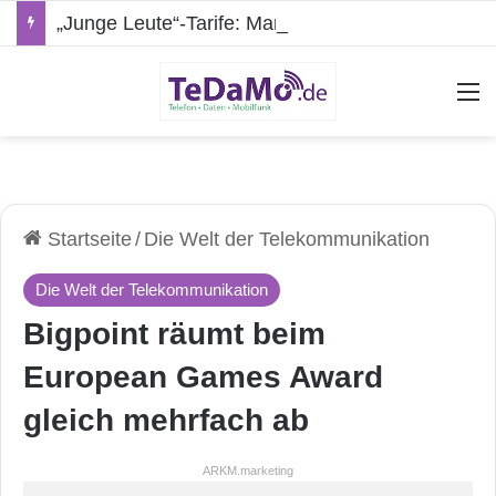
„Junge Leute“-Tarife: Marketing-Trick oder echte Vorteile?
A
Startseite
/
Die Welt der Telekommunikation
Die Welt der Telekommunikation
Bigpoint räumt beim
European Games Award
gleich mehrfach ab
ARKM.marketing