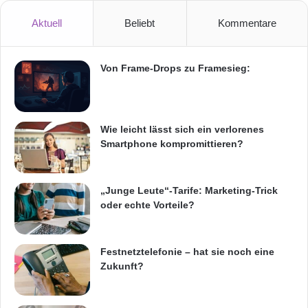
r
h
Aktuell
Beliebt
Kommentare
ö
h
u
Von Frame-Drops zu Framesieg:
n
g
d
e
Wie leicht lässt sich ein verlorenes
r
Smartphone kompromittieren?
V
i
d
„Junge Leute“-Tarife: Marketing-Trick
e
oder echte Vorteile?
o
z
u
g
Festnetztelefonie – hat sie noch eine
r
Zukunft?
i
f