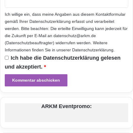
m
i
Informationstechnik
Internet
ITK
u
Ich willige ein, dass meine Angaben aus diesem Kontaktformular
m
gemäß Ihrer
Datenschutzerklärung
erfasst und verarbeitet
Telekommunikation
-
werden. Bitte beachten: Die erteilte Einwilligung kann jederzeit für
A
die Zukunft per E-Mail an datenschutz@arkm.de
b
(Datenschutzbeauftragter) widerrufen werden. Weitere
o
u
Informationen finden Sie in unserer
Datenschutzerklärung
.
n
Ich habe die
Datenschutzerklärung
gelesen
d
und akzeptiert.
*
P
o
s
t
e
r
-
ARKM Eventpromo:
S
h
o
p