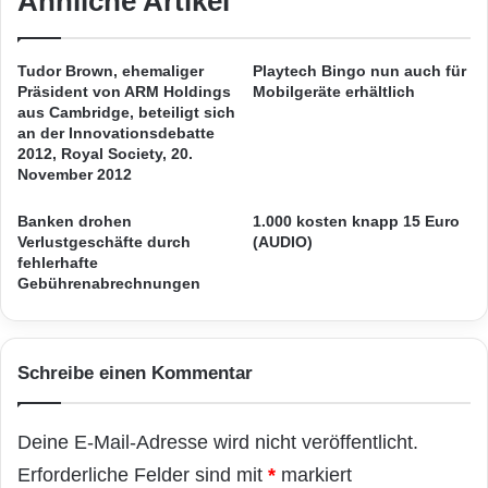
Ähnliche Artikel
g
s
Mac i. „Kommentare, Kritik und rege
i
e
t
h
Diskussion erhoffen wir uns für das zugehörige
Tudor Brown, ehemaliger
Playtech Bingo nun auch für
a
e
Präsident von ARM Holdings
Mobilgeräte erhältlich
Forum. Man kann Rechner bewerten oder
l
n
aus Cambridge, beteiligt sich
e
h
an der Innovationsdebatte
über die Feedback-Funktion Fehler melden.“
s
2012, Royal Society, 20.
a
P
November 2012
b
a
e
Screenshot:
www.heise-
i
Banken drohen
1.000 kosten knapp 15 Euro
n
medien.de/presseinfo/bilder/ho/11/mac-and-i_
Verlustgeschäfte durch
(AUDIO)
d
,
fehlerhafte
-
u
produkte_vergleich.jpg
Gebührenabrechnungen
A
m
n
e
g
s
Ihre Ansprechpartnerin für Rückfragen:
e
z
Schreibe einen Kommentar
b
u
o
g
Heise Medien Gruppe Sylke Wilde Presse-
t
l
Deine E-Mail-Adresse wird nicht veröffentlicht.
und Öffentlichkeitsarbeit Telefon+49 [0] 511
w
a
e
Erforderliche Felder sind mit
*
markiert
u
5352-290 Telefax +49 [0] 511 5352-563