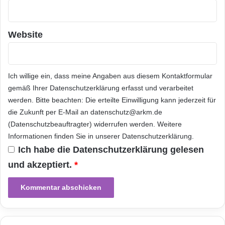
i
t
i
n
Website
d
e
x
N
Ich willige ein, dass meine Angaben aus diesem Kontaktformular
Z
gemäß Ihrer
Datenschutzerklärung
erfasst und verarbeitet
X
werden. Bitte beachten: Die erteilte Einwilligung kann jederzeit für
5
die Zukunft per E-Mail an datenschutz@arkm.de
0
(Datenschutzbeauftragter) widerrufen werden. Weitere
a
Informationen finden Sie in unserer
Datenschutzerklärung
.
u
f
Ich habe die
Datenschutzerklärung
gelesen
g
und akzeptiert.
*
e
n
o
m
m
e