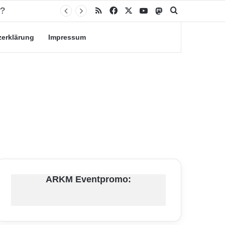
n?
RSS
Facebook
X
YouTube
Mastodon
Suche nach
zerklärung
Impressum
ARKM Eventpromo: