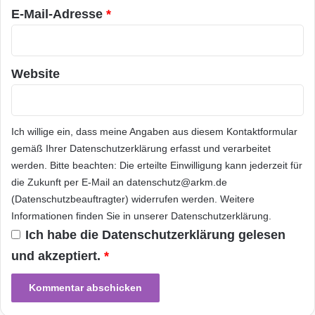
E-Mailadresse : press@mirial.com
E-Mail-Adresse
*
Orginal-Meldung:
Website
ARKM.marketing
Ich willige ein, dass meine Angaben aus diesem Kontaktformular
gemäß Ihrer
Datenschutzerklärung
erfasst und verarbeitet
werden. Bitte beachten: Die erteilte Einwilligung kann jederzeit für
die Zukunft per E-Mail an datenschutz@arkm.de
Festnetz
Hardware
(Datenschutzbeauftragter) widerrufen werden. Weitere
Informationen finden Sie in unserer
Datenschutzerklärung
.
Informationstechnik
Internet
ITK
Ich habe die
Datenschutzerklärung
gelesen
Telekommunikation
und akzeptiert.
*