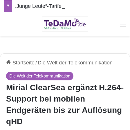
„Junge Leute“-Tarife: Marketing-Trick oder echte Vorteile?
A
Startseite
/
Die Welt der Telekommunikation
Die Welt der Telekommunikation
Mirial ClearSea ergänzt H.264-
Support bei mobilen
Endgeräten bis zur Auflösung
qHD