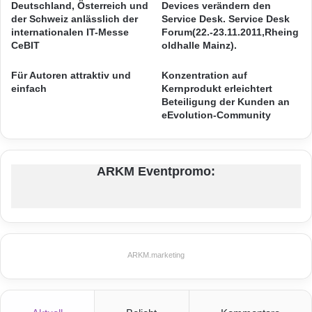
:
n
Deutschland, Österreich und
Devices verändern den
O
f
die sich der Klang von High-End-
der Schweiz anlässlich der
Service Desk. Service Desk
f
t
internationalen IT-Messe
Forum(22.-23.11.2011,Rheing
Lautsprechern und eines leistungsstarken
e
CeBIT
oldhalle Mainz).
n
Subwoofer ohne Qualitätsverlust entfalten
-
Für Autoren attraktiv und
Konzentration auf
kann.
A
einfach
Kernprodukt erleichtert
Beteiligung der Kunden an
p
eEvolution-Community
p
Eine Form, Tausend
Funktionen
p
r
Wer Design liebt, setzt auf die aufgeräumte
o
ARKM Eventpromo:
j
Optik der sogenannten Media-Paneele: Statt
i
Lautsprecher, Steuer- sowie verschiedene
z
i
Abspielgeräte einzeln platzieren und
e
konfigurieren zu müssen, bieten die Möbel
r
ARKM.marketing
t
praktische Gesamtlösungen. Lästiges
K
a
Knöpfedrücken entfällt, stattdessen lassen
m