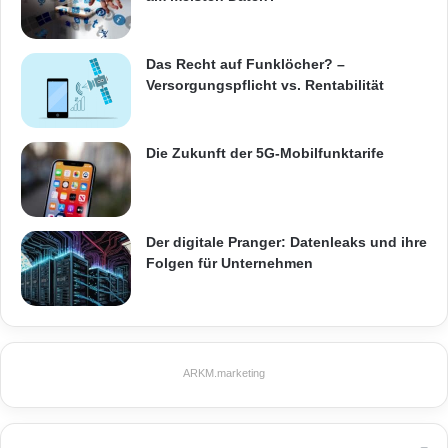
o
Scheinwerferlicht oder aus dem Sichtfeld – je
h
n
nach Bedarf.
Das Recht auf Funklöcher? –
z
Versorgungspflicht vs. Rentabilität
i
m
Quelle: akz-o
m
Die Zukunft der 5G-Mobilfunktarife
e
r
ARKM.marketing
Der digitale Pranger: Datenleaks und ihre
Folgen für Unternehmen
Flatscreen
Hightech
Optimierter Hi-Fi-Sound
Soundmöbel
ARKM.marketing
Soundspezialisten