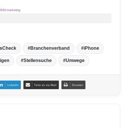
RKM.marketing
gsCheck
Branchenverband
iPhone
eigen
Stellensuche
Umwege
LinkedIn
Teile es via Mail
Drucken