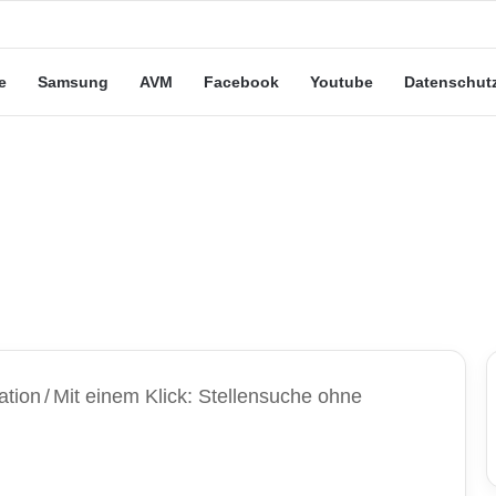
eute“-Tarife: Marketing-Trick oder echte Vorteile?
e
Samsung
AVM
Facebook
Youtube
Datenschut
ation
/
Mit einem Klick: Stellensuche ohne