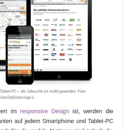
ablet-PC – die Jobsuche ist mobil geworden. Foto:
ker/JobStairs/spp-o
iert im
responsive Design
ist, werden die
ianten auf jedem Smartphone und Tablet-PC