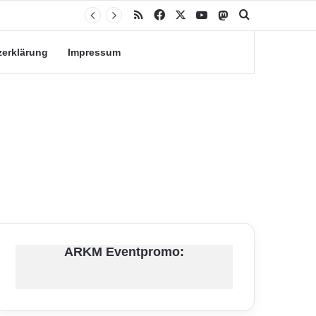
RSS
Facebook
X
YouTube
Mastodon
Suche nach
zerklärung
Impressum
ARKM Eventpromo: