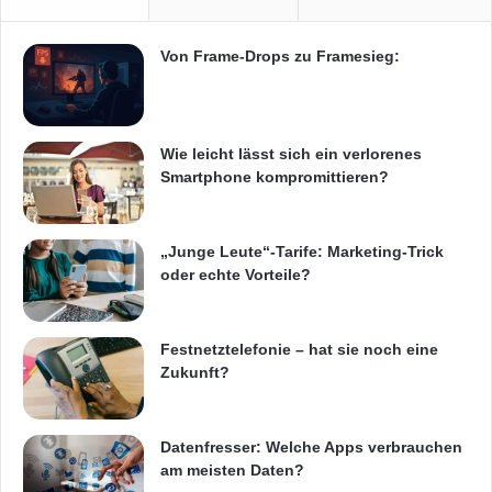
p
m
l
V
a
o
Von Frame-Drops zu Framesieg:
y
r
i
m
m
a
T
r
Wie leicht lässt sich ein verlorenes
r
s
Smartphone kompromittieren?
e
c
n
h
d
„Junge Leute“-Tarife: Marketing-Trick
oder echte Vorteile?
Festnetztelefonie – hat sie noch eine
Zukunft?
Datenfresser: Welche Apps verbrauchen
am meisten Daten?