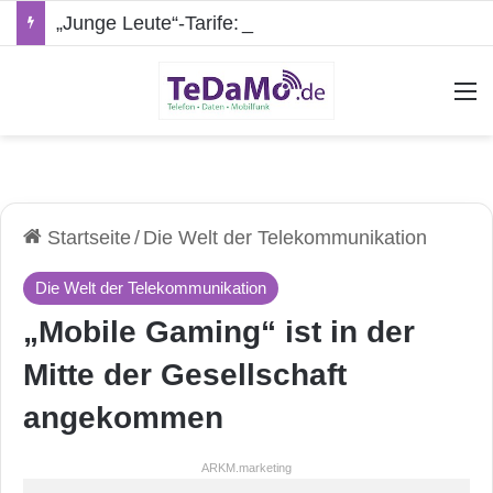
„Junge Leute“-Tarife: Marketing-Trick oder echte Vorteile?
A
Startseite
/
Die Welt der Telekommunikation
Die Welt der Telekommunikation
„Mobile Gaming“ ist in der
Mitte der Gesellschaft
angekommen
ARKM.marketing