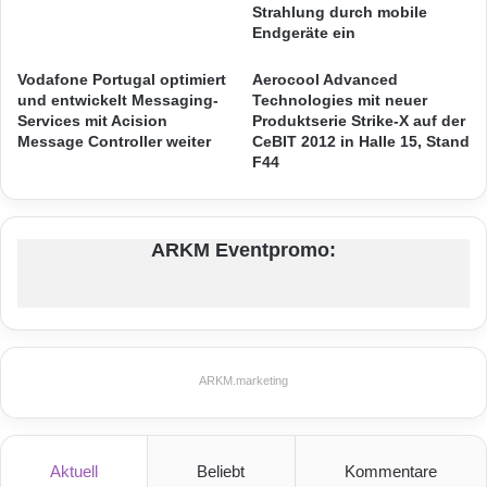
S
m
Strahlung durch mobile
Menüpunkt „Themen“ – gibt es mehr
m
Endgeräte ein
i
a
t
Informationen
zur Entwicklung des Gaming
r
Vodafone Portugal optimiert
Aerocool Advanced
t
und zu aktuellen Mobil-Trends.
und entwickelt Messaging-
Technologies mit neuer
t
e
Services mit Acision
Produktserie Strike-X auf der
p
l
Message Controller weiter
CeBIT 2012 in Halle 15, Stand
h
n
F44
ARKM.marketing
o
i
n
s
e
t
s
w
ARKM Eventpromo:
m
e
i
i
t
Casual Games
LAN-Party
t
X
e
X
r
Mobile Gaming
Netzwerk-Party
L
a
ARKM.marketing
-
u
D
f
i
d
s
e
Aktuell
Beliebt
Kommentare