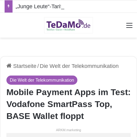
„Junge Leute“-Tarife: Marketing-Trick oder echte Vorteile?
A
Startseite
/
Die Welt der Telekommunikation
Die Welt der Telekommunikation
Mobile Payment Apps im Test:
Vodafone SmartPass Top,
BASE Wallet floppt
ARKM.marketing