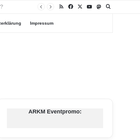
RSS
Facebook
X
YouTube
Mastodon
Suche nach
zerklärung
Impressum
ARKM Eventpromo: