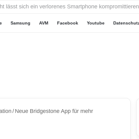
eute“-Tarife: Marketing-Trick oder echte Vorteile?
e
Samsung
AVM
Facebook
Youtube
Datenschut
ation
/
Neue Bridgestone App für mehr