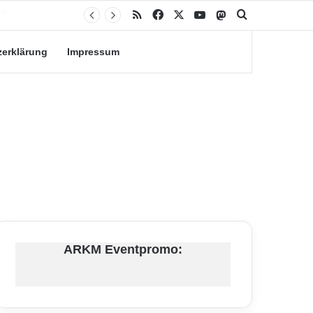
RSS
Facebook
X
YouTube
Mastodon
Suche nach
zerklärung
Impressum
ARKM Eventpromo: