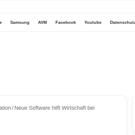
eute“-Tarife: Marketing-Trick oder echte Vorteile?
e
Samsung
AVM
Facebook
Youtube
Datenschut
ation
/
Neue Software hilft Wirtschaft bei