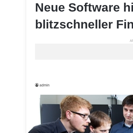
Neue Software hil
blitzschneller F
A
admin