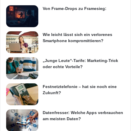
vorausschauend simuliert und geplant werden,
k
e
Von Frame-Drops zu Framesieg:
sowohl für umfassende großflächige
s
i
Verkehrsmodellierung als auch auf der
c
detaillierten kleinteiligen Ebene. Damit können
h
Wie leicht lässt sich ein verlorenes
e
Verkehrsbetriebe jetzt das tatsächliche
Smartphone kompromittieren?
r
a
Nachfrageverhalten erkennen, bestehende
n
und neue Konzepte darauf ausrichten und
„Junge Leute“-Tarife: Marketing-Trick
k
oder echte Vorteile?
o
Kapazitäten kundengerecht bereitstellen.
m
m
e
Festnetztelefonie – hat sie noch eine
Motionlogic ist ein auf Datenanalysen
n
Zukunft?
spezialisiertes Unternehmen, das aus den
Telekom Innovation Laboratories, dem
Datenfresser: Welche Apps verbrauchen
Forschungs- und Entwicklungsbereich der
am meisten Daten?
Deutschen Telekom, entstanden ist. Seit März