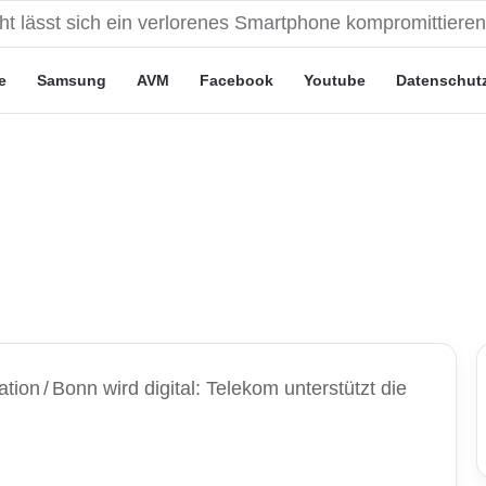
eute“-Tarife: Marketing-Trick oder echte Vorteile?
e
Samsung
AVM
Facebook
Youtube
Datenschut
ation
/
Bonn wird digital: Telekom unterstützt die