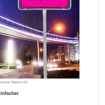
eutsche Telekom AG
infacher