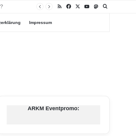
RSS
Facebook
X
YouTube
Mastodon
Suche nach
zerklärung
Impressum
ARKM Eventpromo: