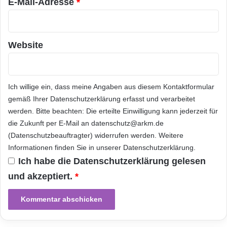
E-Mail-Adresse
*
von Kodak.
Informationen zu MLB Network:
Website
MLB Network ist die ultimative TV-Anlaufstelle
für Baseball-Fans. Es bietet Live-Spiele, eine
Ich willige ein, dass meine Angaben aus diesem Kontaktformular
gemäß Ihrer
Datenschutzerklärung
erfasst und verarbeitet
originelle Programmgestaltung, Highlights
werden. Bitte beachten: Die erteilte Einwilligung kann jederzeit für
sowie Einblicke und Analysen zu den Besten
die Zukunft per E-Mail an datenschutz@arkm.de
auf diesem Gebiet, darunter Bob Costas,
(Datenschutzbeauftragter) widerrufen werden. Weitere
Informationen finden Sie in unserer
Datenschutzerklärung
.
Harold Reynolds, Al Leiter und Peter
Ich habe die
Datenschutzerklärung
gelesen
Gammons. MLB Network wurde am 1. Januar
und akzeptiert.
*
2009 als die grösste Einführung in der
Geschichte des Kabelfernsehens auf den
Markt gebracht und wird derzeit per Kabel,