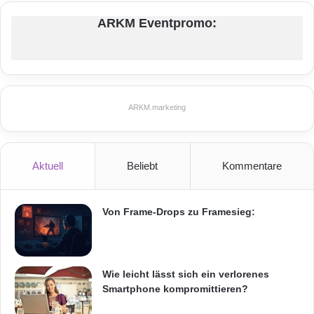
telco TV und Satellit in 57 Millionen Haushalte
ARKM Eventpromo:
in den USA und Puerto Rico ausgestrahlt. Für
weitere Informationen über MLB Network und
wie Sie MLB Network in ihrer Region finden
ARKM.marketing
können, gehen Sie auf
.
Orginal-Meldung:
Aktuell
Beliebt
Kommentare
ARKM.marketing
Von Frame-Drops zu Framesieg:
Wie leicht lässt sich ein verlorenes
Festnetz
Hardware
Smartphone kompromittieren?