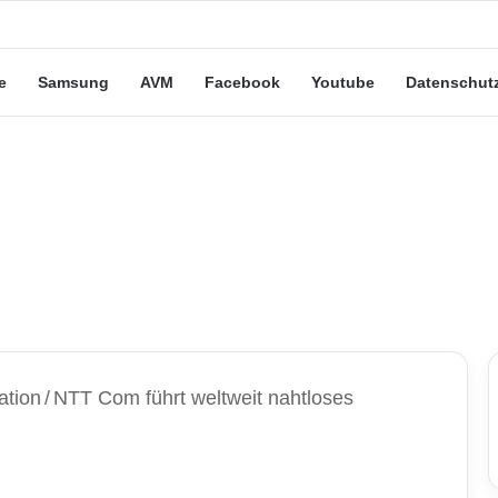
e Leute“-Tarife: Marketing-Trick oder echte Vorteile?
e
Samsung
AVM
Facebook
Youtube
Datenschut
ation
/
NTT Com führt weltweit nahtloses