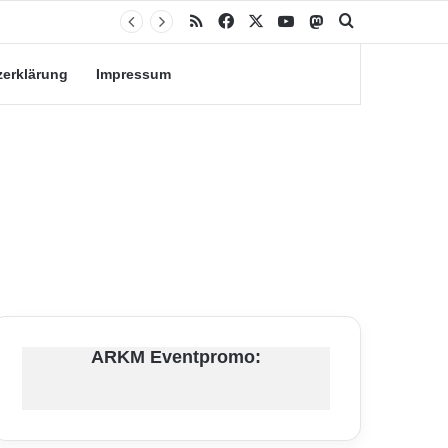
RSS
Facebook
X
YouTube
Mastodon
Suche nach
zerklärung
Impressum
ARKM Eventpromo: