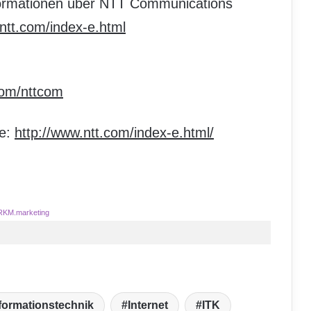
ormationen über NTT Communications
tt.com/index-e.html
com/nttcom
e:
http://www.ntt.com/index-e.html/
RKM.marketing
formationstechnik
Internet
ITK